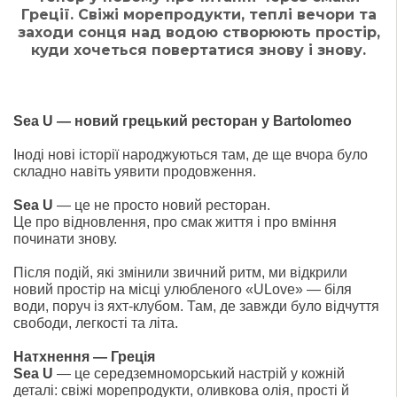
Греції. Свіжі морепродукти, теплі вечори та
заходи сонця над водою створюють простір,
куди хочеться повертатися знову і знову.
Sea U — новий грецький ресторан у Bartolomeo
Іноді нові історії народжуються там, де ще вчора було
складно навіть уявити продовження.
Sea U
— це не просто новий ресторан.
Це про відновлення, про смак життя і про вміння
починати знову.
Після подій, які змінили звичний ритм, ми відкрили
новий простір на місці улюбленого «ULove» — біля
води, поруч із яхт-клубом. Там, де завжди було відчуття
свободи, легкості та літа.
Натхнення — Греція
Sea U
— це середземноморський настрій у кожній
деталі: свіжі морепродукти, оливкова олія, прості й