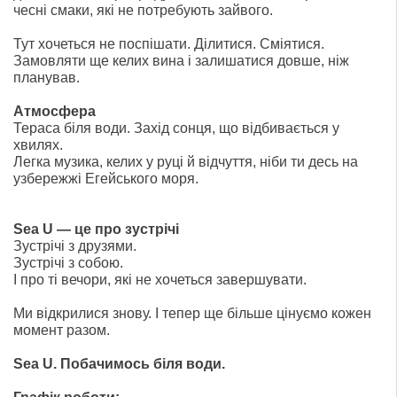
чесні смаки, які не потребують зайвого.
Тут хочеться не поспішати. Ділитися. Сміятися.
Замовляти ще келих вина і залишатися довше, ніж
планував.
Атмосфера
Тераса біля води. Захід сонця, що відбивається у
хвилях.
Легка музика, келих у руці й відчуття, ніби ти десь на
узбережжі Егейського моря.
Sea U — це про зустрічі
Зустрічі з друзями.
Зустрічі з собою.
І про ті вечори, які не хочеться завершувати.
Ми відкрилися знову. І тепер ще більше цінуємо кожен
момент разом.
Sea U. Побачимось біля води.