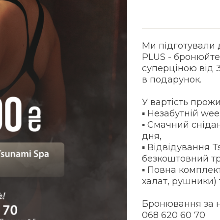
Ми підготували 
PLUS - бронюйте
суперціною від 
в подарунок.
У вартість прож
▪️ Незабутній we
▪️ Смачний сніда
дня,
▪️ Відвідування 
безкоштовний т
▪️ Повна компле
халат, рушники) 
Бронювання за 
068 620 60 70