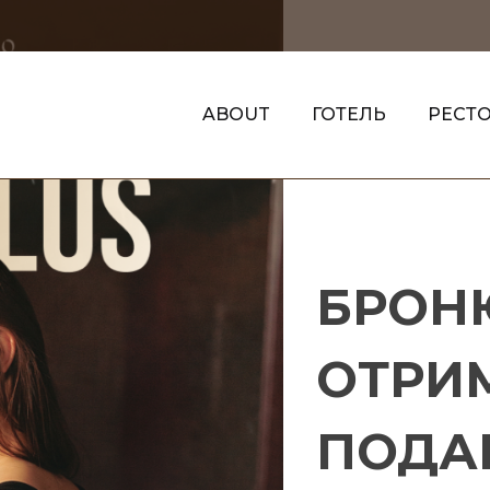
ABOUT
ГОТЕЛЬ
РЕСТ
Я BARTOLOMEO
АЙБЛИЖЧІ ЗАХОДИ
НАПІВЛЮКС
ГРЕЦЬКИЙ РЕСТОРАН SEA U
СПОРТ ЗОНИ
POOL CLUB
ЕКОНОМ - АПАРТАМЕНТИ
АКЦІЇ
ЯХТ-КЛУБ
НОВИНИ ТА ПОД
BARTO KIDS
БРОН
ОТРИМ
ПОДА