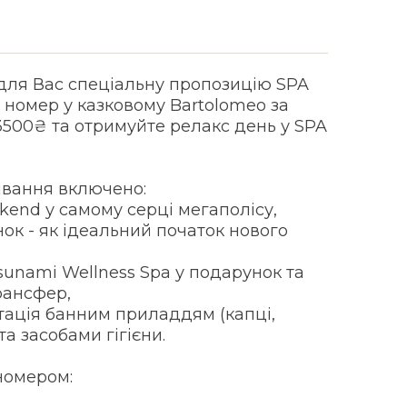
для Вас спеціальну пропозицію SPA
 номер у казковому Bartolomeo за
3500₴ та отримуйте релакс день у SPA
ивання включено:
ekend у самому серці мегаполісу,
нок - як ідеальний початок нового
Tsunami Wellness Spa у подарунок та
рансфер,
ктація банним приладдям (капці,
та засобами гігієни.
номером: